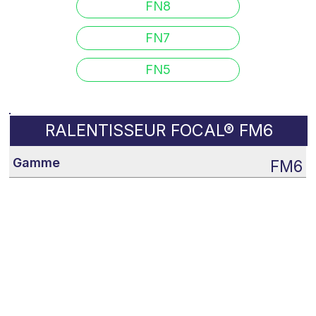
FN8
FN7
FN5
RALENTISSEUR FOCAL
®
FM6
FM6